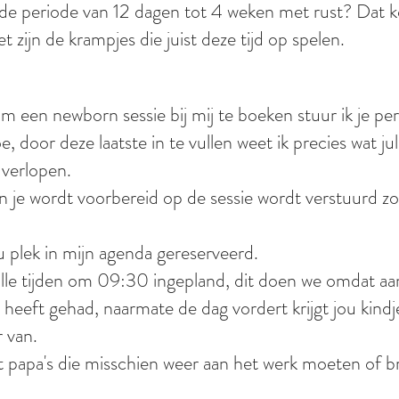
nde periode van 12 dagen tot 4 weken met rust? Dat 
et zijn de krampjes die juist deze tijd op spelen.
 een newborn sessie bij mij te boeken stuur ik je pe
e, door deze laatste in te vullen weet ik precies wat j
 verlopen.
 je wordt voorbereid op de sessie wordt verstuurd zod
u plek in mijn agenda gereserveerd.
lle tijden om 09:30 ingepland, dit doen we omdat aan
 heeft gehad, naarmate de dag vordert krijgt jou kin
r van.
papa's die misschien weer aan het werk moeten of bro