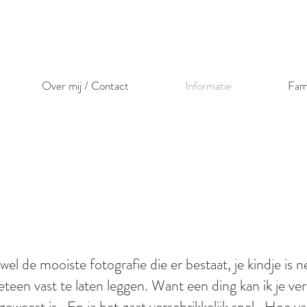
Over mij / Contact
Informatie
Fam
l de mooiste fotografie die er bestaat, je kindje is n
en vast te laten leggen. Want een ding kan ik je verte
n geweest is...En ja het gaat verschrikkelijk snel.. Hoe v