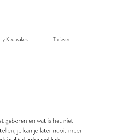
ily Keepsakes
Tarieven
et geboren en wat is het niet
llen, je kan je later nooit meer
aak je dit al gehoord heb