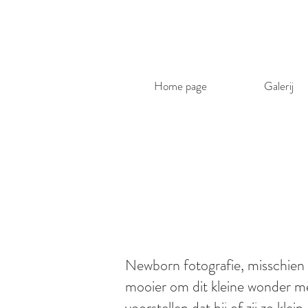
Home page
Galerij
Newborn fotografie, misschien we
mooier om dit kleine wonder mete
voorstellen dat hij of zij zo klei