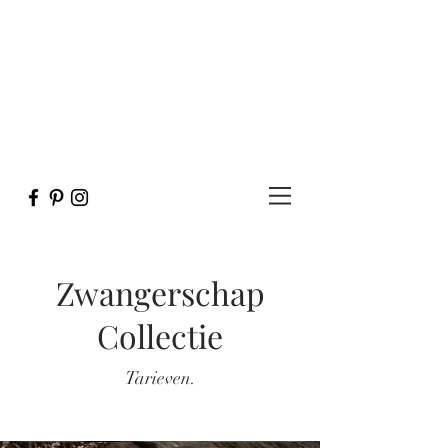
Zwangerschap
Collectie
Tarieven.