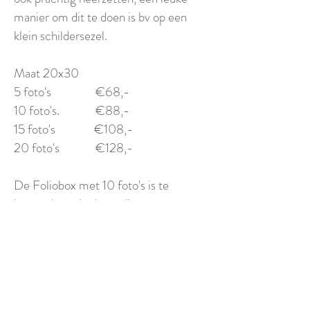
manier om dit te doen is bv op een
klein schildersezel.
Maat 20x30
5 foto's €68,-
10 foto's. €88,-
15 foto's €108,-
20 foto's €128,-
De Foliobox met 10 foto's is te
bewonderen in de studio.
Foliobox
© 2023 by JULIE BUTLER. Proudly created with
Wix.com