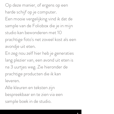
Op deze manier, of ergens op een
harde schijf op je computer.
Een mooie vergelijking vind ik dat de
sample van de Foliobox die je in mijn
studio kan bewonderen met 10
prachtige foto's net zoveel kost als een
avondje uit eten.
En zeg nou zelf hier heb je generaties
lang plezier van, een avond uit eten is
na 3 uurtjes weg. Zie hieronder de
prachtige producten die ik kan
leveren.
Alle kleuren en teksten zijn
bespreekbaar en te zien via een
sample boek in de studio.